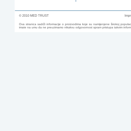
© 2010 MED TRUST
Imp
Ova stranica sadrži informacije o proizvodima koje su namijenjene širokoj populac
imate na umu da ne preuzimamo nikakvu odgovornost spram pristupa takvim informac