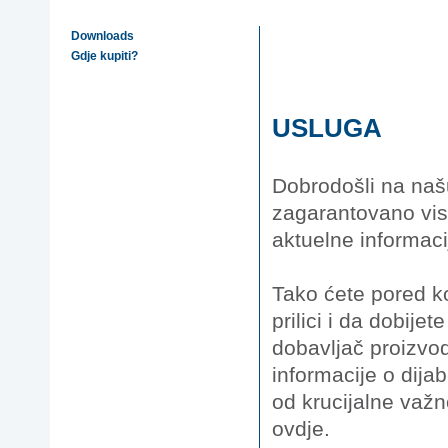
Downloads
Gdje kupiti?
USLUGA
Dobrodošli na naš
zagarantovano viso
aktuelne informaci
Tako ćete pored ko
prilici i da dobij
dobavljač proizvo
informacije o dija
od krucijalne važn
ovdje.