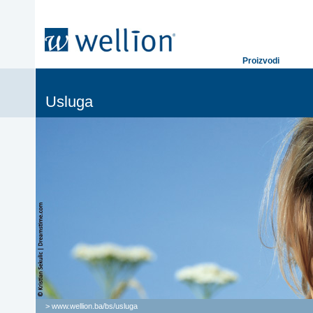
Proizvodi
Usluga
> www.wellion.ba/bs/
usluga